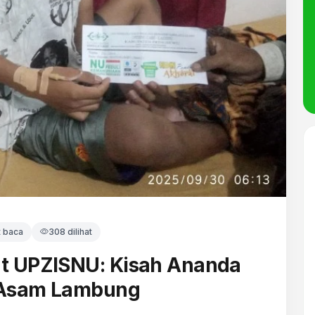
t baca
308 dilihat
t UPZISNU: Kisah Ananda
 Asam Lambung