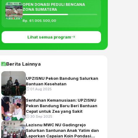
OPEN DONASI PEDULI BENCANA
ZONA SUMATERA
Rp. 61.005.500,00
Lihat semua program
Berita Lainnya
UPZISNU Pekon Bandung Salurkan
Bantuan Kesehatan
01 Aug 2025
Sentuhan Kemanusiaan: UPZISNU
Pekon Bandung Baru Beri Bantuan
Cepat untuk Zea yang Sakit
30 Sep 2025
Lazisnu MWC NU Gadingrejo
Salurkan Santunan Anak Yatim dan
Laporkan Capaian Koin Pondasi