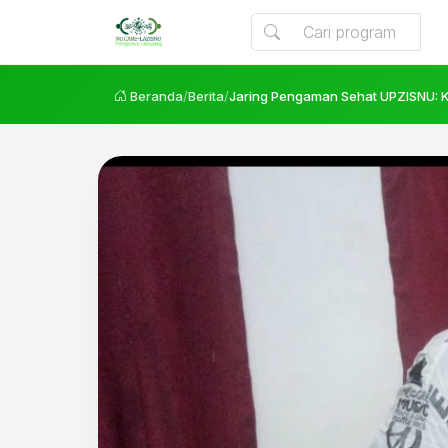
Beranda
/
Berita
/
Jaring Pengaman Sehat UPZISNU: