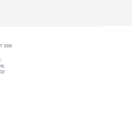
RT 006
,
g,
002