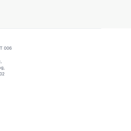
RT 006
,
g,
002