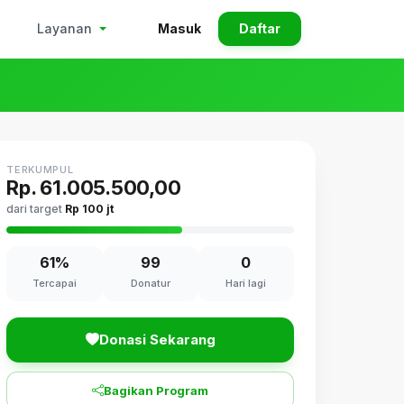
Masuk
Daftar
Layanan
TERKUMPUL
Rp. 61.005.500,00
dari target
Rp 100 jt
61%
99
0
Tercapai
Donatur
Hari lagi
Donasi Sekarang
Bagikan Program